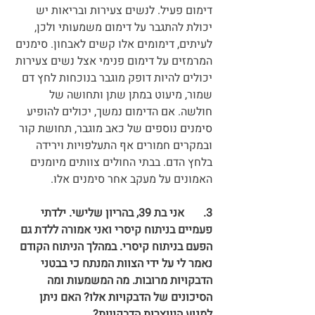
דימום פעיל. לנשים צעירות ובריאות יש 
יכולת להתגבר על דימום משמעותי ולכן, 
לעיתים, דימומים אלו קשים לאבחון. סימנים 
המרמזים על דימום פנימי אצל נשים צעירות 
יכולים להיות דופק מוגבר בנוכחות לחץ דם 
שמור, מיעוט במתן שתן ותחושה של 
חולשה. אם הדימום נמשך, יכולים להופיע 
סימנים נוספים של כאב מוגבר, תחושת קור 
ובמקרים חמורים אף התעלפויות וירידה 
בלחץ הדם. בבתי החולים צוותים מיומנים 
האמונים על מעקב אחר סימנים אלו.
3.	אני בת 39, בהריון שלישי. ילדתי 
פעמיים בניתוח קיסרי ואני אמורה ללדת גם 
הפעם בניתוח קיסרי. במהלך הניתוח הקודם 
נאמר לי על ידי הצוות המנתח כי בבטני 
הדבקויות מרובות. מה המשמעות ומה 
הסיכונים של הדבקויות אלו? האם ניתן 
למנוע היווצרות הדבקויות?